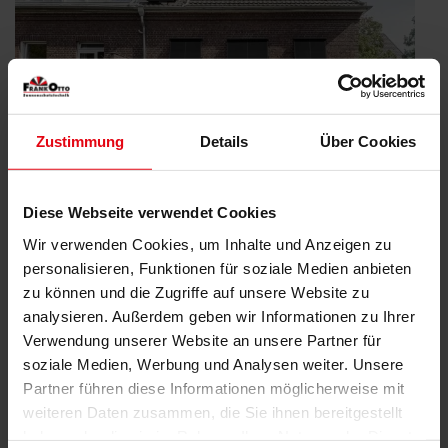
Zustimmung
Details
Über Cookies
Diese Webseite verwendet Cookies
Wir verwenden Cookies, um Inhalte und Anzeigen zu
personalisieren, Funktionen für soziale Medien anbieten
zu können und die Zugriffe auf unsere Website zu
analysieren. Außerdem geben wir Informationen zu Ihrer
Förderung für Ihre Sanierung Teil 4:
Verwendung unserer Website an unsere Partner für
Steuerliche Förderung
soziale Medien, Werbung und Analysen weiter. Unsere
Veröffentlicht
14. Oktober 2024
Partner führen diese Informationen möglicherweise mit
am
BEG EM, iSFP und KfW Förderung: In unserer Themen-Serie
weiteren Daten zusammen, die Sie ihnen bereitgestellt
haben wir bereits 3 Fördermöglichkeiten präsentiert. Die vierte
haben oder die sie im Rahmen Ihrer Nutzung der Dienste
und letzte Option ist die steuerliche Förderung. Für die