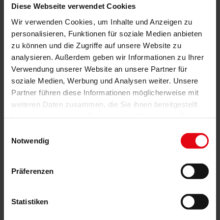
Das Unternehmen Frank Otto Sonnenschutztechnik gilt seit
Diese Webseite verwendet Cookies
Jahren als Spezialist für viele Ideen rund um das Haus. Eine
Wir verwenden Cookies, um Inhalte und Anzeigen zu
breite Produktpalette namhafter Hersteller garantiert individuelle
personalisieren, Funktionen für soziale Medien anbieten
Lösungen für jede Anforderung. Beratung, Planung und
zu können und die Zugriffe auf unsere Website zu
Umsetzung kommen aus einer Hand.
analysieren. Außerdem geben wir Informationen zu Ihrer
Bei uns gilt - Qualität statt Quantität.
Verwendung unserer Website an unsere Partner für
soziale Medien, Werbung und Analysen weiter. Unsere
In unserer
Ausstellung
zeigen wir Ihnen Sonnenschutzprodukte
Partner führen diese Informationen möglicherweise mit
mit erstklassigem Preis-/Leistungsverhältnis. Wir wissen, worauf
weiteren Daten zusammen, die Sie ihnen bereitgestellt
es beim Material ankommt. Wir kennen uns aus mit dem
haben oder die sie im Rahmen Ihrer Nutzung der Dienste
perfekten Einbau. Wir sagen Ihnen, welche Möglichkeiten es gibt
gesammelt haben.
Einwilligungsauswahl
und wir bieten Ihnen den kompetenten Service.
Notwendig
Deshalb sollten Sie zu uns kommen.
Auf uns können Sie sich verlassen.
Präferenzen
Adresse:
Frank Otto Sonnenschutztechnik
Statistiken
Meißner Straße 100