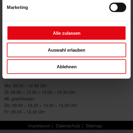
01445 Radebeul
Marketing
Tel.
0351 - 8301338
Fax 0351 - 8301104
info@sonnenschutztechnik-otto.de
Alle zulassen
Unsere Öffnungszeiten:
Auswahl erlauben
Bitte beachten Sie dass Aufgrund der derzeitigen Lage die
Öffnungszeiten nicht eingehalten werden können. Termine
können aber nach telefonischer Absprache vereinbart werden.
Ablehnen
Mo: 09.00 – 12.30 Uhr
Di: 09.00 – 12.30 + 13:00 – 15.30 Uhr
Mi: geschlossen
Do: 09.00 – 12.20 + 13.00 – 15.30 Uhr
Fr: 09.00 – 12.30 Uhr
Impressum
Datenschutz
Sitemap