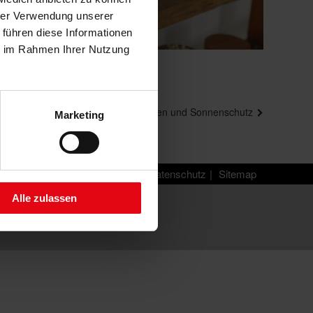
hrer Verwendung unserer
 führen diese Informationen
ie im Rahmen Ihrer Nutzung
Nächster
Wissenswertes rund um Markisen und Sonnenschutz
Marketing
Beitrag
Impressum
Datenschutz
Sitemap
beul
Alle zulassen