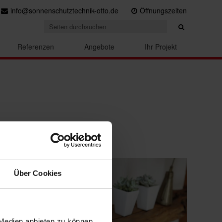
info@sonnenschutztechnik-otto.de
Öffnungszeiten
Referenzen
Angebote
Ihr Projekt
Über Cookies
 Medien anbieten zu können