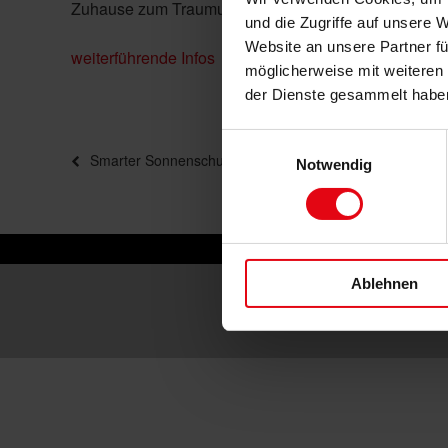
Zuhause zum Traumurlaub wird.
und die Zugriffe auf unsere 
Website an unsere Partner fü
weiterführende Infos
möglicherweise mit weiteren
der Dienste gesammelt habe
Einwilligungsauswahl
Beitragsnavigation
Vorheriger
Smarter Sonnenschutz – so einfach wie nie
Notwendig
Beitrag
Fra
Ablehnen