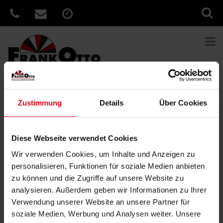
Zustimmung
Details
Über Cookies
Sie sind hier:
Home
»
News
»
Sonnenschutz um die Ecke
gedacht!
Veröffentlicht
25. September 2017
Diese Webseite verwendet Cookies
am
Sonnenschutz um die Ecke gedacht!
Wir verwenden Cookies, um Inhalte und Anzeigen zu
personalisieren, Funktionen für soziale Medien anbieten
WAREMA Fenster-Markisen mit ZIP-Führung verschatten große
zu können und die Zugriffe auf unsere Website zu
Glasflächen und sind dabei ausgesprochen windstabil. Dabei
analysieren. Außerdem geben wir Informationen zu Ihrer
verhindert die Führung direkt in der Führungsschiene seitliche
Lichteinfälle. Ein weiteres Plus: Die äußerst filigrane und schmale
Verwendung unserer Website an unsere Partner für
Führungsschiene ermöglicht eine optimale Integration des
soziale Medien, Werbung und Analysen weiter. Unsere