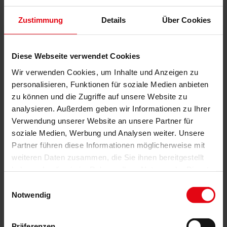
Zustimmung
Details
Über Cookies
Diese Webseite verwendet Cookies
Wir verwenden Cookies, um Inhalte und Anzeigen zu
Rollladenpanzer aus Aluminium
personalisieren, Funktionen für soziale Medien anbieten
Extrem widerstandsfähig und langlebig – für mittlere und
zu können und die Zugriffe auf unsere Website zu
große Fenster
analysieren. Außerdem geben wir Informationen zu Ihrer
Profilhöhen: 37, 44, 53 und 56 mm
Verwendung unserer Website an unsere Partner für
Doppelwandig, ausgeschäumt
soziale Medien, Werbung und Analysen weiter. Unsere
A 37, 44, 53 auch in glatter Ausführung möglich für eine
Partner führen diese Informationen möglicherweise mit
cleanes Fassadenbild (passt optisch perfekt zur Zetra
weiteren Daten zusammen, die Sie ihnen bereitgestellt
Lamelle für Außenjalousien)
haben oder die sie im Rahmen Ihrer Nutzung der Dienste
gesammelt haben.
Einwilligungsauswahl
Notwendig
Präferenzen