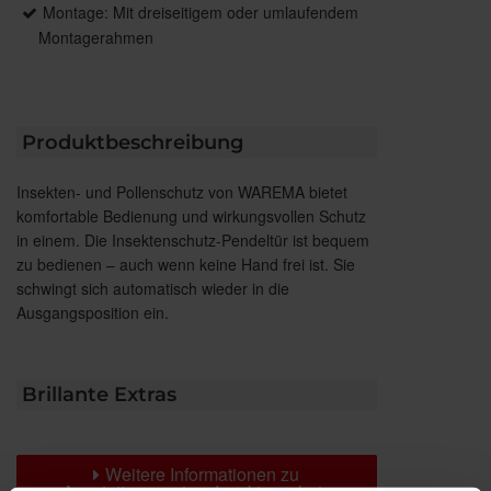
Montage: Mit dreiseitigem oder umlaufendem
Montagerahmen
Produktbeschreibung
Insekten- und Pollenschutz von WAREMA bietet
komfortable Bedienung und wirkungsvollen Schutz
in einem. Die Insektenschutz-Pendeltür ist bequem
zu bedienen – auch wenn keine Hand frei ist. Sie
schwingt sich automatisch wieder in die
Ausgangsposition ein.
Brillante Extras
Weitere Informationen zu