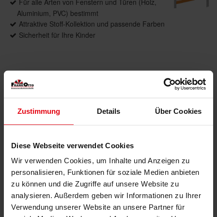
Für alle Arten von Fenstern und Türen (Holz,
Aluminium, PVC) bestimmt
Attraktive Stoff-Kollektion und passende Farben
Sicherheit für Ihre Kinder
Produktdetails
max. Breite: 2600 mm
Zustimmung
Details
Über Cookies
max. Höhe: 3000 mm
max. Fläche: 7,5 m²
Bedienung: Kette, Elektroantrieb
Diese Webseite verwendet Cookies
Führung: Optional, seitlich mit Stahlseil
Anwendungsbereiche: Für Fenster, Türen,
Wir verwenden Cookies, um Inhalte und Anzeigen zu
Bildschirmarbeitsplätze
personalisieren, Funktionen für soziale Medien anbieten
Montage: An Wand und Decken sowie über
zu können und die Zugriffe auf unsere Website zu
Klemmträger
analysieren. Außerdem geben wir Informationen zu Ihrer
Verwendung unserer Website an unsere Partner für